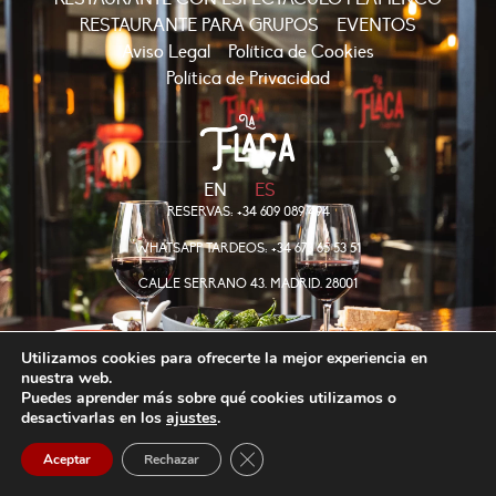
RESTAURANTE PARA GRUPOS
EVENTOS
Aviso Legal
Política de Cookies
Política de Privacidad
EN
ES
RESERVAS: +34 609 089 494
WHATSAPP TARDEOS: +34 673 65 53 51
CALLE SERRANO 43. MADRID. 28001
Utilizamos cookies para ofrecerte la mejor experiencia en
COPYRIGHT © LAFLACA
nuestra web.
Puedes aprender más sobre qué cookies utilizamos o
desactivarlas en los
ajustes
.
Cerrar el banner de cookies RGPD
Aceptar
Rechazar