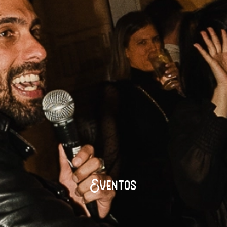
E
v
e
n
t
o
s