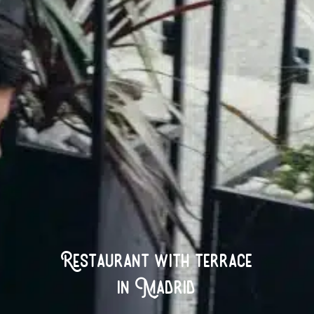
R
e
s
t
a
u
r
a
n
t
w
i
t
h
t
e
r
r
a
c
e
i
n
M
a
d
r
i
d